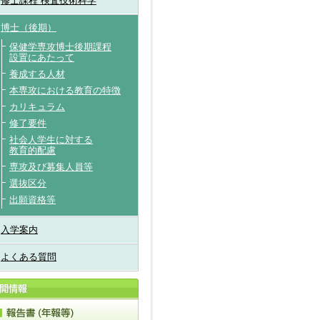
修士課程 検査技術科学
博士（後期）
保健学専攻博士後期課程
設置にあたって
養成する人材
本専攻における教育の特徴
カリキュラム
修了要件
社会人学生に対する
教育的配慮
専攻及び募集人員等
選抜区分
出願資格等
入学案内
よくある質問