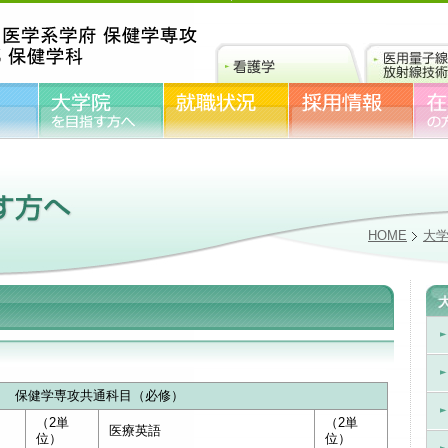
HOME
大
保健学専攻共通科目（必修）
（2単
（2単
医療英語
位）
位）