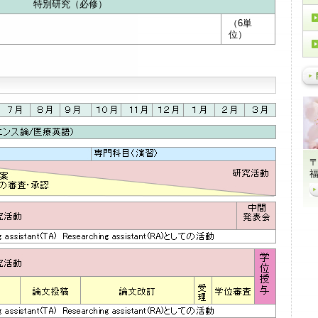
特別研究（必修）
（6単
位）
〒
福