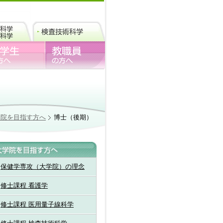
学院を目指す方へ
博士（後期）
保健学専攻（大学院）の理念
修士課程 看護学
修士課程 医用量子線科学